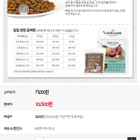
17,000원
소비자가
10,500원
판매가
배송비
3,000
원
(100,000원 이상이면 무료배송)
제조사/원산지
B.W코리아/한국