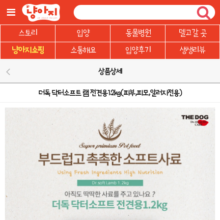
주
요
콘
텐
스토리
입양
동물병원
델고갈 곳
츠
로
건
냥아지쇼핑
소통해요
입양후기
생생리뷰
너
뛰
기
상품상세
더독 닥터소프트 램 전견용1.2kg(피부,피모,알러지전용)