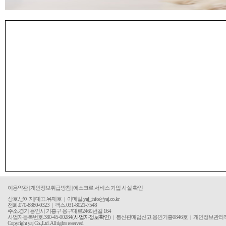
이용약관 |
개인정보취급방침 |
에스크로 서비스 가입 사실 확
인
상호.냥아지| 대표.유재호
이메일.yaj_info@yaj.co.kr
|
전화.070-8880-0323
팩스.031-8021-7548
|
주소.경기 용인시 기흥구 용구대로2469번길 164
사업자등록번호.380-45-00284(
사업자정보확인
)
통신판매업신고.용인기흥0846호
개인정보관리
|
|
Copyright yaj Co.,Ltd. All rights reserved.