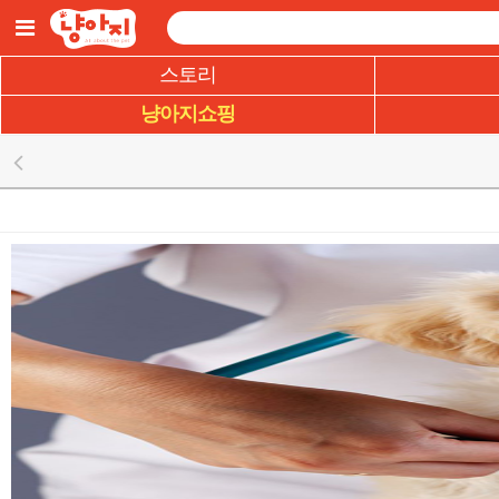
주
요
콘
텐
스토리
츠
로
건
냥아지쇼핑
너
뛰
기