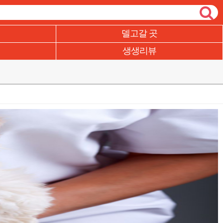
델고갈 곳
생생리뷰