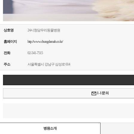
상호명
24시청담우리동물병원
홈페이지
http://www.chungdamah.co.kr/
전화
02-541-7515
주소
서울특별시 강남구 삼성로 614
1-1문의
병원소개