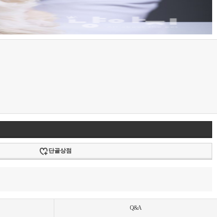
단골상점
Q&A